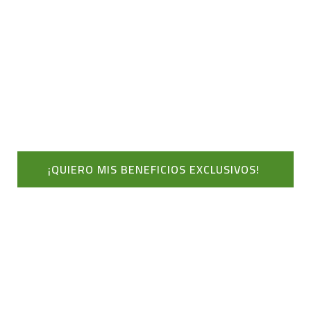
Accede a Beneficios Exclusivos,
Descuentos Especiales y
Soluciones a Medida para tu
Negocio o Marca Personal.
¡QUIERO MIS BENEFICIOS EXCLUSIVOS!
En convenio con la Oficina de Egresados de la Universidad
Nacional de Colombia.