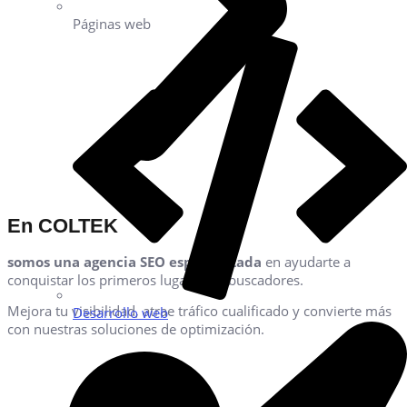
Páginas web
En COLTEK
somos una agencia SEO especializada
en ayudarte a
conquistar los primeros lugares en buscadores.
Mejora tu visibilidad, atrae tráfico cualificado y convierte más
Desarrollo web
con nuestras soluciones de optimización.