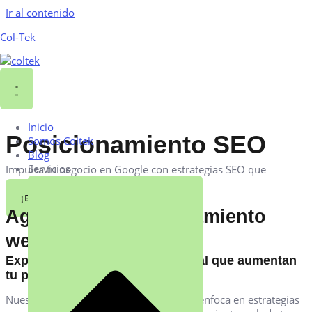
Ir al contenido
Col-Tek
Inicio
Posicionamiento SEO
Somos Coltek
Blog
Servicios
Impulsa tu negocio en Google con estrategias SEO que
generan resultados reales.
¡Empecemos Ahora!
Agencia de posicionamiento
web en España
Expertos en SEO Local y nacional que aumentan
tu presencia online
Nuestra agencia de SEO en Colombia se enfoca en estrategias