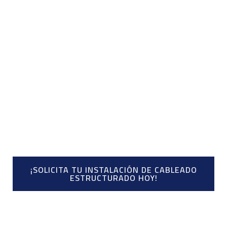
Optimiza la comunicación y eficiencia de tu empresa con un
sistema de cableado estructurado de red de alta calidad.
¡SOLICITA TU INSTALACIÓN DE CABLEADO
ESTRUCTURADO HOY!