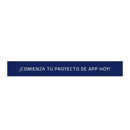
Creamos aplicaciones móviles innovadoras y funcionales para
Android y más, diseñadas para tu negocio.
¡COMIENZA TU PROYECTO DE APP HOY!